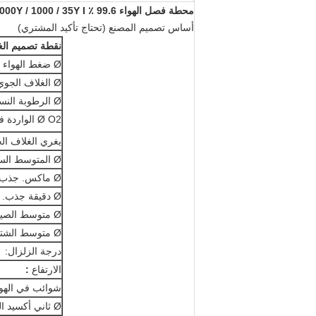
محطة فصل الهواء 99.6 ٪ KDONAR-1000Y / 1000 / 35Y I
أساس تصميم المصنع (تحتاج تأكيد المشتري)
نقطة تصميم الغ
Ø ضغط الهواء
Ø الغلاف الجوي يغري.
Ø الرطوبة النسبية
Ø O2 الواردة في الهواء
يغري الغلاف ال
Ø المتوسط ​​السنوي يغري.
Ø ماكس. جذب.
Ø دقيقة جذب.
Ø متوسط ​​الصيف يغري.
Ø متوسط ​​الشتاء يغري.
درجة الزلزال:
الارتفاع
:
شوائب في الهوا
Ø ثاني أكسيد الكربون