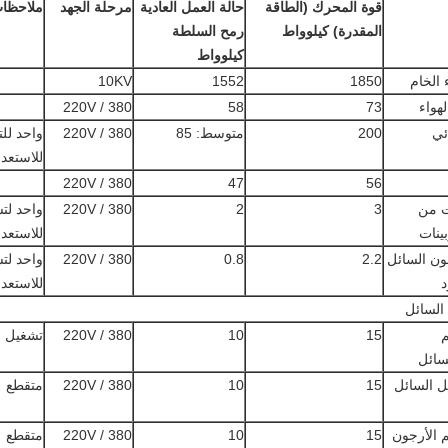
قوة المحرك
(الطاقة
حالة العمل العادية
مرحلة الجهد
ملاحظا
المقدرة) كيلوواط
رمح السلطة
كيلوواط
 الخام
1850
1552
10KV
لهواء
73
58
380 / 220V
ئي
200
متوسط: 85
380 / 220V
واحد لل
للاستعد
380 / 220V
47
56
 من
3
2
380 / 220V
واحد لت
بينات
للاستعدا
ن السائل
2.2
0.8
380 / 220V
واحد لت
د
للاستعدا
السائل
15
10
380 / 220V
تشغيل 
سائل
 السائل
15
10
380 / 220V
متقطع
 الأرجون
15
10
380 / 220V
متقطع