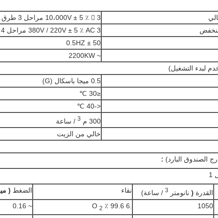
10،000V ± 5 ٪  3 مراحل 3 طرق
380V / 220V ± 5 ٪ AC 3 مراحل 4 طرق
50 ± 0.5HZ
~ 2200KW
دم لبدء التشغيل)
0.5 ميجا باسكال (G)
≤30 ℃
<-40 ℃
3
300 م
/ ساعة
خالي من الزيت
ارج الصندوق البارد)
:
1
نقاء
الضغط
(
مي
3
القدرة
(
نانومتر
/ ساعة)
~ 0.16
.6 99.6 ٪ O
1050
2