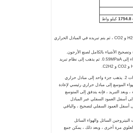
1754.8
كيلو واط
يعتمد مبدأ تصميم هذا المصنع على نقطة الغليان المختلفة لكل غاز في الهواء. يتم ضغط الهواء ، وتخزينه مسبقًا ، وإزالة H2O و CO2 ، ثم يتم تبريده في المبادل الحراري
يذهب الهواء الخام إلى فلتر الهواء لإزالة الغبار والشوائب الميكانيكية ويدخل ضاغط التوربينات الهوائية حيث يتم ضغط الهواء إلى 0.59MPaA. ثم يذهب إلى نظام تبريد
بعد التنقية ، يمتزج الهواء مع توسيع الهواء المعاد تسخينه. ثم يتم ضغطها بواسطة ضاغط الضغط الأوسط لتقسيمها إلى تيارات 2. يذهب جزء واحد إلى مبادل حراري
عود الهواء الموسع إلى مبادل حراري رئيسي لإعادة
 وبعد التبريد ، فإنه يتدفق إلى المتوسع
K  ألف. سيبقى جزء منه باردًا ، ويتدفق إلى أسفل العمود السفلي عبر المبادل
ى أسفل العمود السفلي لتصحيح ، والباقي
النيتروجين السائل والهواء السائل
العلوي مرة أخرى ، وبعد ذلك ، يمكن جمع