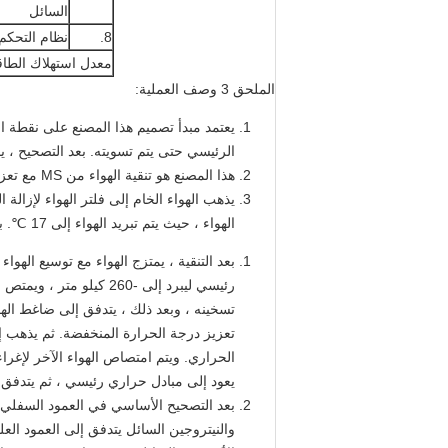
السائل
8.
نظام التحكم
معدل استهلاك الطا
الملحق 3 وصف العملية:
الرئيسي حتى يتم تسويته. بعد التصحيح ، ي
هذا المصنع هو تنقية الهواء من MS مع تعزيز عملية توسيع التوربينات. إنه مصنع لفصل الهواء شائع ، والذي يعتمد على ملء وتصحيح الأشياء بالكامل لصنع الأرجون.
الهواء ، حيث يتم تبريد الهواء إلى 17 ℃. بعد ذلك ، يتدفق إلى خزانين كثيرين منخل الغربال ، يعملان أيضًا ، ليتم إزالة H2O و CO2 و C2H2.
رئيسي ليبرد إلى -260 
تسخينه ، وبعد ذلك ، يتدفق إلى ضاغط الهوا
الحراري. ويتم امتصاص الهواء الآخر لإغر
يعود إلى مبادل حراري رئيسي ، ثم يتدفق إ
بعد التصحيح الأساسي في العمود السفلي ، 
والنيتروجين السائل يتدفق إلى العمود ال