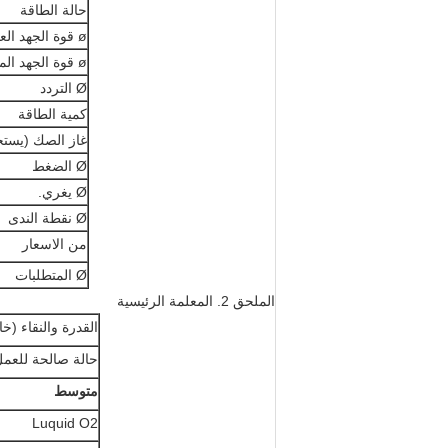
حالة الطاقة
ø قوة الجهد العالي
ø قوة الجهد المنخفض
Ø التردد
كمية الطاقة
غاز الصك (يستخ
Ø الضغط
Ø يغري.
Ø نقطة الندى
من الاسعار
Ø المتطلبات
الملحق 2. المعلمة الرئيسية
القدرة والنقاء (خ
حالة صالحة للعمل 
متوسط
Luquid O2