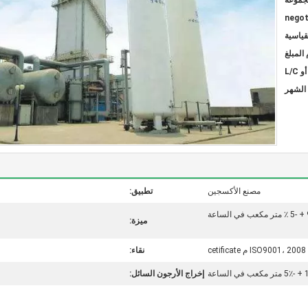
negot
قياسية
مصنع الأكسجين
تطبيق:
عة
ميزة:
ISO9001، 2008 م cetificate
نقاء:
الساعة
إخراج الأرجون السائل: