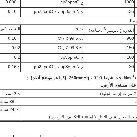
~ 0.008
pp3ppmO
1000
2
~ 0.16
pp2ppmO
، pp3ppmN
35
2
2
مة
Ⅱ
نقاء
الضغط
(
مي
3
القدرة
(
نانومتر
/ ساعة)
~ 0.16
.6 99.6 ٪ O
900
2
0.02
.6 99.6 ٪ O
150
2
0.2
pp3ppmO
160
2
~ 0.16
pp2ppmO
، pp3ppmN
30
2
2
3
 (كما هو موضح أدناه) ；
على مستوى الأرض.
)
> 2 سنة
ت
～ 36 ساعة
～ 24 ساعة
ات للحصول على الإنتاج (باستثناء التكليف بالأرجون)