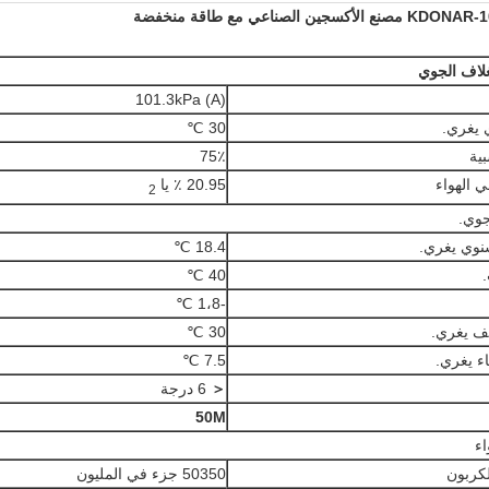
مصنع الأكسجين الصناعي مع طاقة منخفضة
لاف الجوي
101.3kPa (A)
30 ℃
75٪
20.95 ٪ يا
2
جوي.
18.4 ℃
40 ℃
-1،8 ℃
30 ℃
7.5 ℃
＜
6 درجة
50M
ء
50350 جزء في المليون