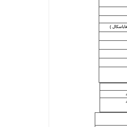
غاباسكال
)