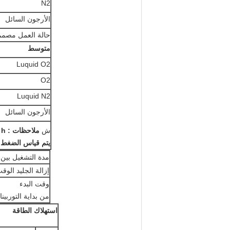
N2
الأرجون السائل
حالة العمل مصم
متوسط
Luquid O2
O2
Luquid N2
الأرجون السائل
ش
ملاحظات
: Nm
/ h تحت شرط 0 ℃ ، 760mmHg.
يتم قياس الضغط 
مدة التشغيل بين 2 مرات إزالة الجليد
إزالة الجليد الوق
وقت البدء
من بداية التوربين
استهلاك الطاقة