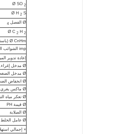
Ø SO
2
Ø H
S
2
Ø الفصل
4
Ø C
H
2
2
Ø CnHm (باستثناء C2H2)
imp الشوائب الميكانيكية
إعادة تدوير المي
Ø مدخل إغراء.
Ø مدخل الضغط
Ø انخفاض الضغط الأقصى
Ø ماكس يغري. ارتفاع
Ø تعكر مياه التبريد
Ø قيمة PH
Ø الصلابة
Ø عامل الخلط
× إجمالي استهلا