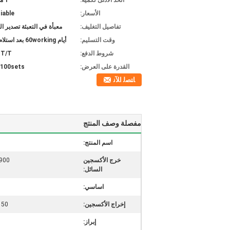
الحد الأدنى لكمية:
1 مجموعة
الأسعار:
iable
تفاصيل التغليف:
معبأة في التعبئة تصدير ال
وقت التسليم:
أيام 60working بعد استلام المبلغ
شروط الدفع:
T/T أو L/C
القدرة على العرض:
100sets الشهر
ﺎﺘﺼﻟ ﺍﻶﻧ
مفصلة وصف المنتج
اسم المنتج:
خرج الأكسجين
900 + -5 ٪ متر مكعب في السا
السائل:
اساسي:
إخراج الأكسجين:
150 + -5٪ متر مكعب في 
إبراز: