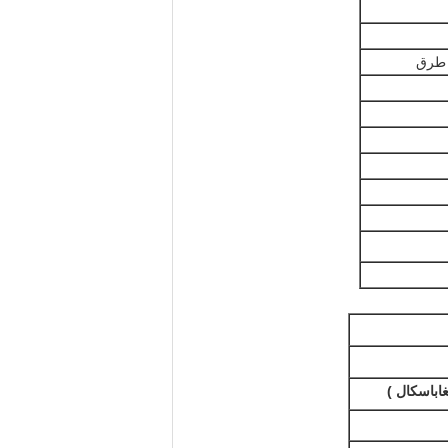
غاباسكال
)