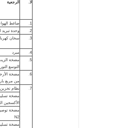
لا.
الرجعية
1.
ضاغط الهواء
2.
وحدة تبريد ا
3.
سخان كهربا
4.
مبرد
5.
مضخة الزيت
التوسع التور
6.
مضخة الأرجو
من مربع بار
7.
نظام تخزين 
مضخة تسليم
الأكسجين ال
مضخة توصيل
N2
مضخة تسليم