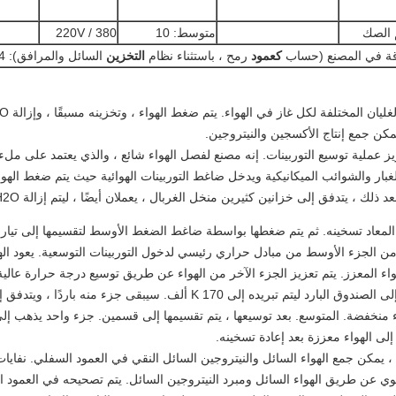
 الصك
متوسط: 10
380 / 220V
قة في المصنع (حساب
كعمود
رمح ، باستثناء نظام
التخزين
السائل والمرافق): 4
مكن جمع إنتاج الأكسجين والنيتروجين.
كيلو متر ، ويمتص من الجزء الأوسط من مبادل حراري رئيسي لدخول التوربينات التوسعية. ي
ء المعزز. يتم تعزيز الجزء الآخر من الهواء عن طريق توسيع درجة حرارة عالية ،
تعزيز درجة الحرارة المنخفضة. ثم يذهب إلى الصندوق البارد ليتم تبريده إلى 170
اء منخفضة. المتوسع. بعد توسيعها ، يتم تقسيمها إلى قسمين. جزء واحد يذهب إل
لى الهواء معززة بعد إعادة تسخينه.
يمكن جمع الهواء السائل والنيتروجين السائل النقي في العمود السفلي. نفايات 
علوي عن طريق الهواء السائل ومبرد النيتروجين السائل. يتم تصحيحه في العمود 