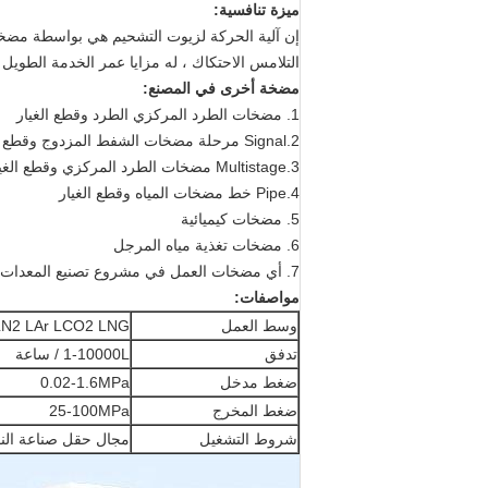
ميزة تنافسية:
إن آلية الحركة لزيوت التشحيم هي بواسطة مضخة 
التلامس الاحتكاك ، له مزايا عمر الخدمة الطويل ،
مضخة أخرى في المصنع:
1. مضخات الطرد المركزي الطرد وقطع الغيار
2.Signal مرحلة مضخات الشفط المزدوج وقطع الغيار
3.Multistage مضخات الطرد المركزي وقطع الغيار
4.Pipe خط مضخات المياه وقطع الغيار
5. مضخات كيميائية
6. مضخات تغذية مياه المرجل
7. أي مضخات العمل في مشروع تصنيع المعدات الأصلية المنطقة الصناعية
مواصفات:
وسط العمل
LN2 LAr LCO2 LNG
تدفق
1-10000L / ساعة
ضغط مدخل
0.02-1.6MPa
ضغط المخرج
25-100MPa
شروط التشغيل
مجال حقل صناعة الن