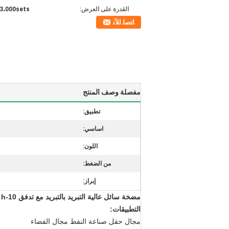
القدرة على العرض:
3،000sets شهريا
ﺎﺘﺼﻟ ﺍﻶﻧ
مفصلة وصف المنتج
تطبيق:
اساسي:
اللون:
من الضغط:
إبراز:
مضخة سائل عالية التبريد بالتبريد مع تدفق 10-10000L / h
التطبيقات:
مجال حقل صناعة النفط مجال الفضاء