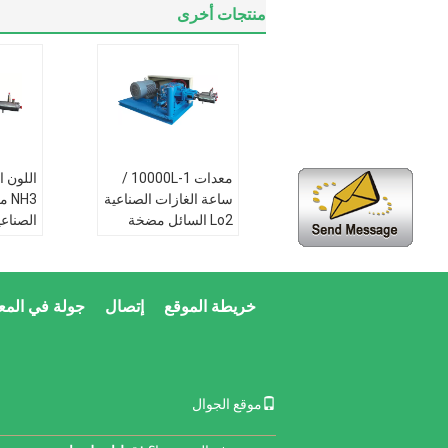
منتجات أخرى
معدات 1-10000L /
ساعة الغازات الصناعية
NH3
Lo2 السائل مضخة
الصناع
التبريد
تطبيق:
حقل نفط
.6MPa
الصناعة العسكرية
خريطة الموقع
إتصال
جولة في المع
الميدانية الفضاء
تطبيق:
ميزة:
التكنولوجيا
الصناع
المتقدمة
الميدان
اساسي:
ISO9001 :
ميزة:
ا
موقع الجوال
2008
المتقد
اساسي