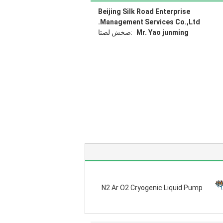
Beijing Silk Road Enterprise
Management Services Co.,Ltd.
Mr. Yao junming
اتصل شخص:
N2 Ar O2 Cryogenic Liquid Pump