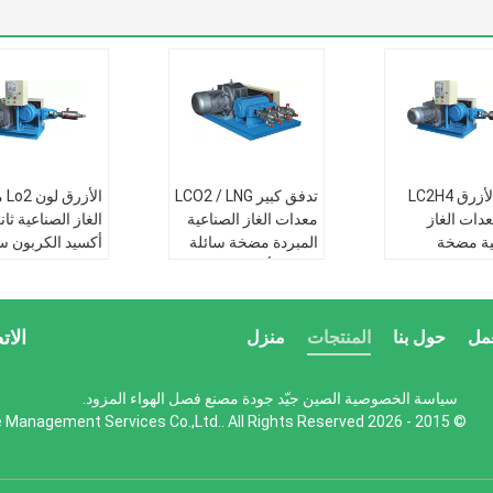
اللون الأزرق LC2H4
تدفق كبير LCO2 / LNG
الأ
 معدات الغاز
معدات الغاز الصناعية
الغاز الصناعية ثا
ية مضخة
المبردة مضخة سائلة
أكسيد الكربون س
النيتروجين السائل 5-
اللون الأزرق
ال
1200 لتر / ساعة 0.02-
/ ساعة
تطبيق:
حقل نفط
1
الصناعة العسكرية
تطبيق:
حقل نفط
الات
مل
حول بنا
المنتجات
منزل
حقل نفط
الميدانية الفضاء
الصناعة العسكري
ة العسكرية
ميزة:
التكنولوجيا
الميدانية الفضاء
سياسة الخصوصية
الصين جيّد جودة مصنع فصل الهواء المزود.
ية الفضاء
المتقدمة
ميزة:
التكنولوجيا
© 2015 - 2026 Beijing Silk Road Enterprise Management Services Co.,Ltd.. All Rights Reserved.
لتكنولوجيا
اساسي:
ISO9001 :
المتقدمة
مة
2008
اساسي:
O9001 :
:
ISO9001 :
تدفق:
5000-60000L /
2008