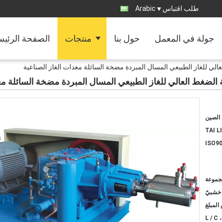
طلب اقتباس
Arabic
جولة في المعمل
حول بنا
منتجات
الصفحة الرئيس
الصين
TAI L
ISO90
خشبيّ
L / C 