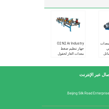
زرق لون Lo2 معدات
O2 N2 Ar Industry
ني
جهاز تنظيم ضغط
ائل
معدات الغاز لحقول
تبريد مضخة 5-6000L
النفط 20-20000Nm3
/ h Steel
تطبيق:
حقل نفط
صال عبر الإنترنت
ة
الصناعة العسكرية
الميدانية الفضاء
ميزة:
التكنولوجيا
المتقدمة
IS
اساسي:
ISO9001 :
2008