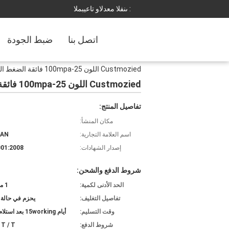
المبيعات والدعم الفنى :
اتصل بنا
ضبط الجودة
Custmozied اللون 25-100mpa فائقة الضغط العالي للغاز الطبيعي المسال المبردة مضخة السائلة معدات الغاز الصناعية
Custmozied اللون 25-100mpa فائقة الضغط العالي للغاز الطبيعي المسال المبردة مضخة السائلة معدات الغاز الصناعية
تفاصيل المنتج:
مكان المنشأ:
اسم العلامة التجارية:
IAN
إصدار الشهادات:
01:2008
شروط الدفع والشحن:
الحد الأدنى لكمية:
1 مجموعة
تفاصيل التغليف:
يحزم في حالة 
وقت التسليم:
أيام 15working بعد استلام المبلغ
شروط الدفع:
، T / T